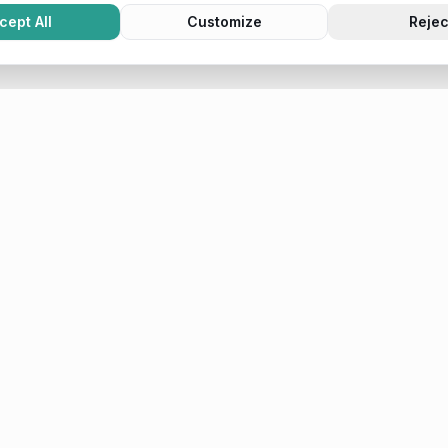
cept All
Customize
Rejec
Company
e Marketing
About Me
zation
Case Studies
Attribution
Opinie
Contact